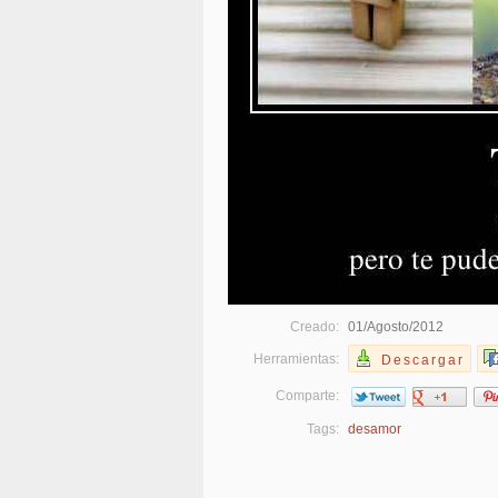
Creado:
01/Agosto/2012
Herramientas:
Descargar
Comparte:
Tags:
desamor