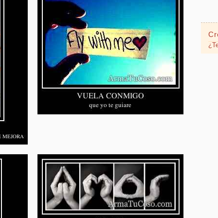
Cr
¿Te