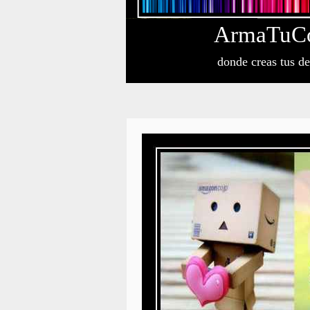
Arma
Tu
C
donde creas tus d