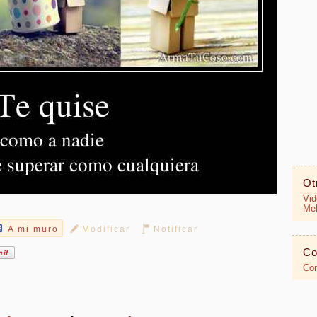
Ot
Vid
MeR
A mi muro
Modificar
Notificar
Co
Con