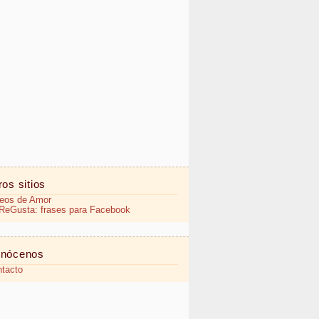
ros sitios
eos de Amor
eGusta: frases para Facebook
nócenos
tacto