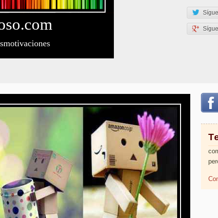
Sígue
oso
.com
Sígu
esmotivaciones
T
com
per
Com