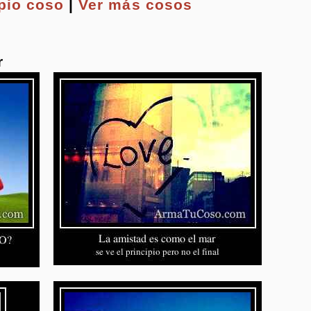
opio
coso
|
Ver más cosos
r