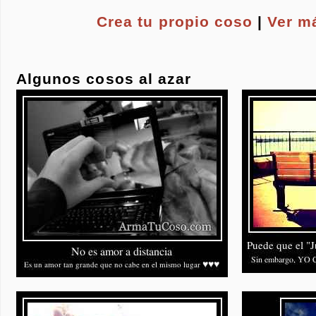
Crea tu propio
coso
|
Ver m
Algunos cosos al azar