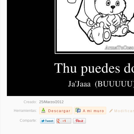
Creado:
25/Marzo/2012
Herramientas:
Descargar
A mi muro
Modifica
Comparte: