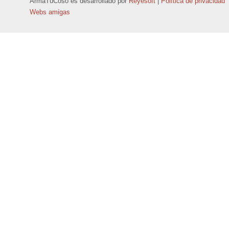
ArmaTuCoso
es desarrollado por
Reyesoft
|
Política de privacidad
Webs amigas