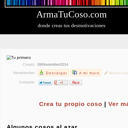
Arma
Tu
Coso
.com
donde creas tus desmotivaciones
Creado:
09/Noviembre/2014
Herramientas:
Descargar
A mi muro
Modifica
Comparte:
Crea tu propio
coso
|
Ver m
Algunos cosos al azar