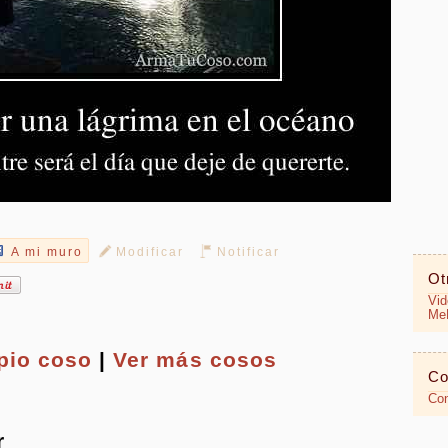
A mi muro
Modificar
Notificar
Ot
Vid
MeR
opio
coso
|
Ver más cosos
Co
Con
r