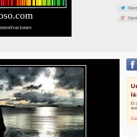
Sígue
oso
.com
Sígu
esmotivaciones
U
l
El 
que
Com