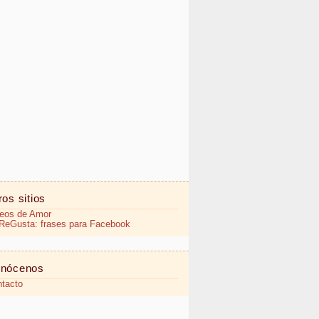
ros sitios
eos de Amor
eGusta: frases para Facebook
nócenos
tacto