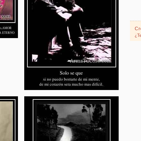
Cr
¿Te