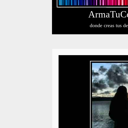
Arma
Tu
C
donde creas tus d