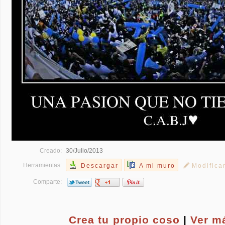
Creado:
30/Julio/2013
Herramientas:
Descargar
A mi muro
Modifica
Comparte:
Crea tu propio
coso
|
Ver m