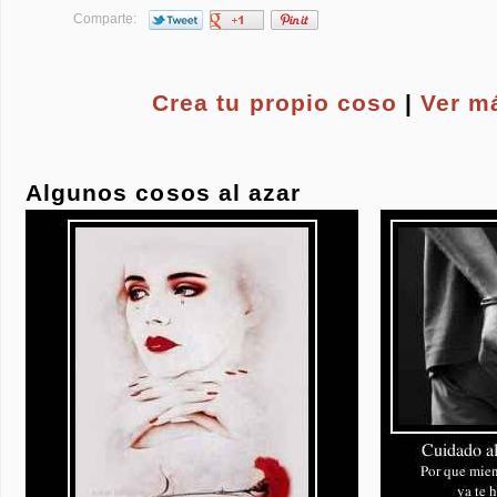
Comparte:
Crea tu propio
coso
|
Ver m
Algunos cosos al azar