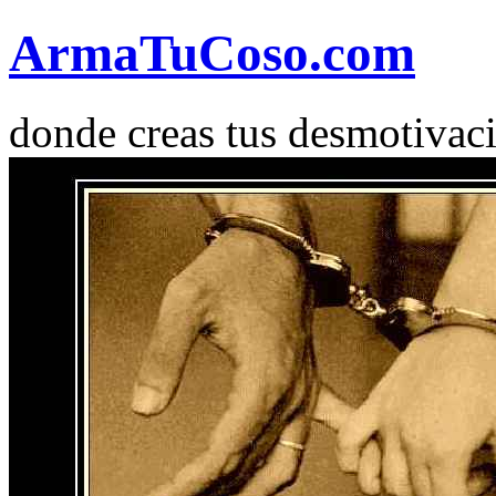
Arma
Tu
Coso
.com
donde creas tus desmotivac