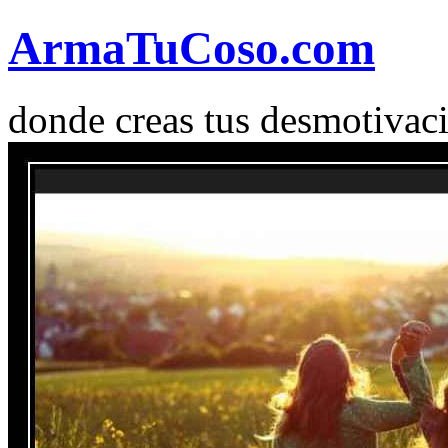
Arma
Tu
Coso
.com
donde creas tus desmotivac