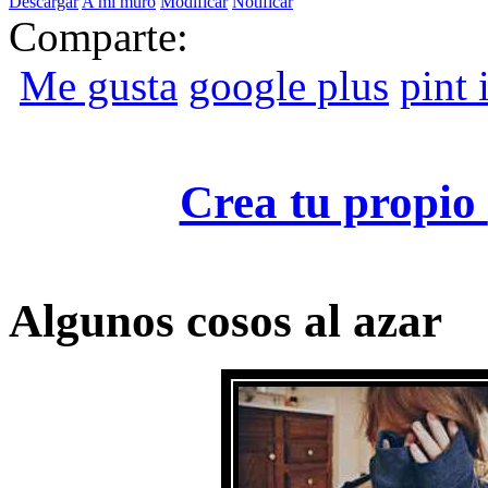
Descargar
A mi muro
Modificar
Notificar
Comparte:
Me gusta
google plus
pint i
Crea tu propio
Algunos cosos al azar