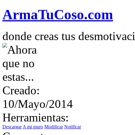
Arma
Tu
Coso
.com
donde creas tus desmotivac
Creado:
10/Mayo/2014
Herramientas:
Descargar
A mi muro
Modificar
Notificar