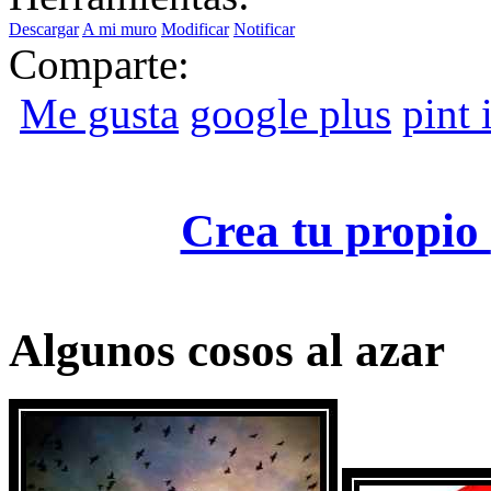
Descargar
A mi muro
Modificar
Notificar
Comparte:
Me gusta
google plus
pint i
Crea tu propio
Algunos cosos al azar