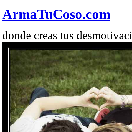
Arma
Tu
Coso
.com
donde creas tus desmotivac