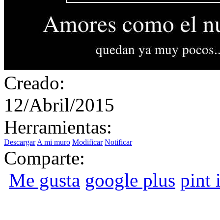
Creado:
12/Abril/2015
Herramientas:
Descargar
A mi muro
Modificar
Notificar
Comparte:
Me gusta
google plus
pint i