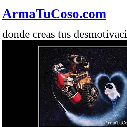
Arma
Tu
Coso
.com
donde creas tus desmotivac