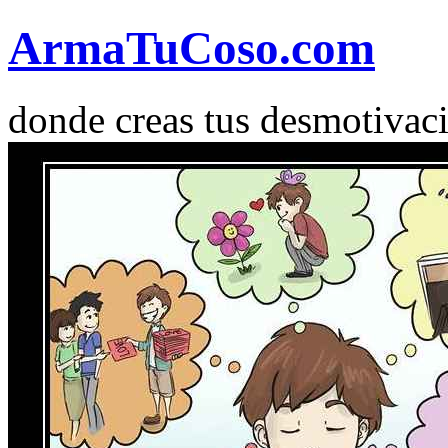
Arma
Tu
Coso
.com
donde creas tus desmotivac