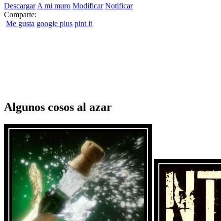
Descargar
A mi muro
Modificar
Notificar
Comparte:
Me gusta
google plus
pint it
Algunos cosos al azar