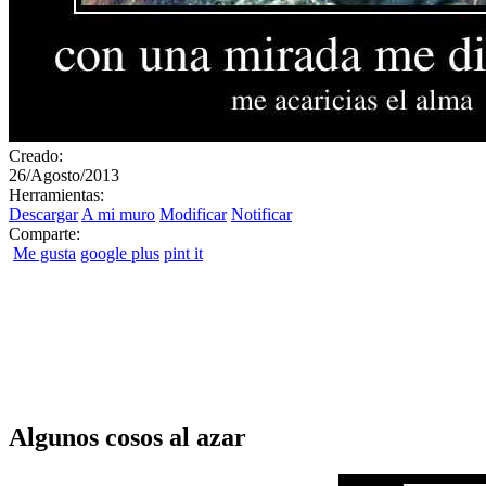
Creado:
26/Agosto/2013
Herramientas:
Descargar
A mi muro
Modificar
Notificar
Comparte:
Me gusta
google plus
pint it
Algunos cosos al azar