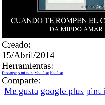
Creado:
15/Abril/2014
Herramientas:
Descargar
A mi muro
Modificar
Notificar
Comparte:
Me gusta
google plus
pint i