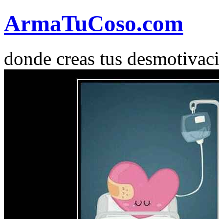
Arma
Tu
Coso
.com
donde creas tus desmotivac