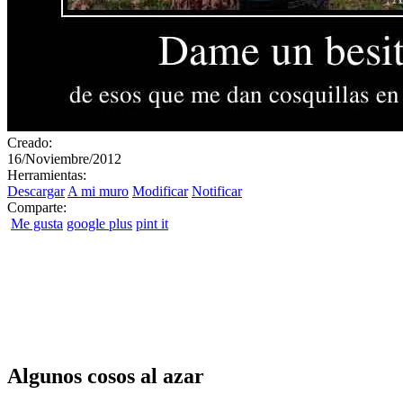
Creado:
16/Noviembre/2012
Herramientas:
Descargar
A mi muro
Modificar
Notificar
Comparte:
Me gusta
google plus
pint it
Algunos cosos al azar