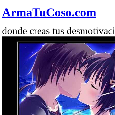
Arma
Tu
Coso
.com
donde creas tus desmotivac