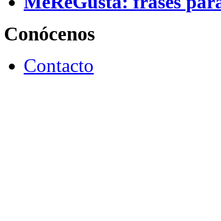
MeReGusta: frases par
Conócenos
Contacto