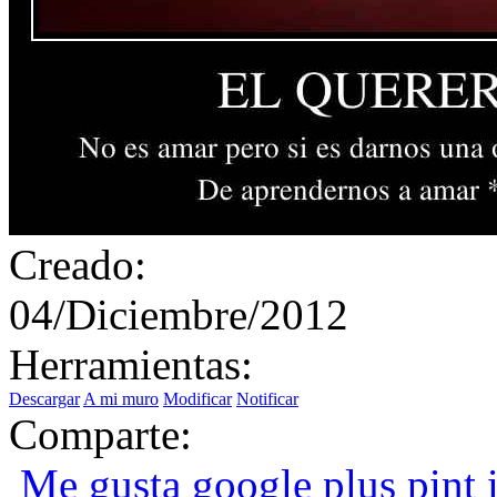
Creado:
04/Diciembre/2012
Herramientas:
Descargar
A mi muro
Modificar
Notificar
Comparte:
Me gusta
google plus
pint i