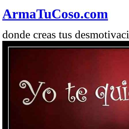
Arma
Tu
Coso
.com
donde creas tus desmotivac