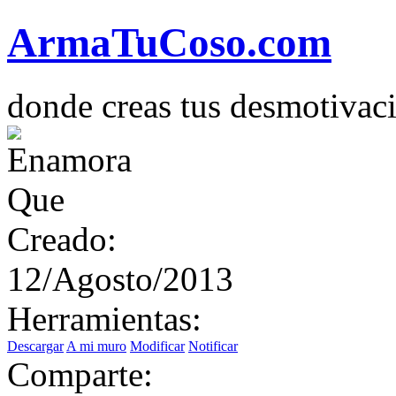
Arma
Tu
Coso
.com
donde creas tus desmotivac
Creado:
12/Agosto/2013
Herramientas:
Descargar
A mi muro
Modificar
Notificar
Comparte: