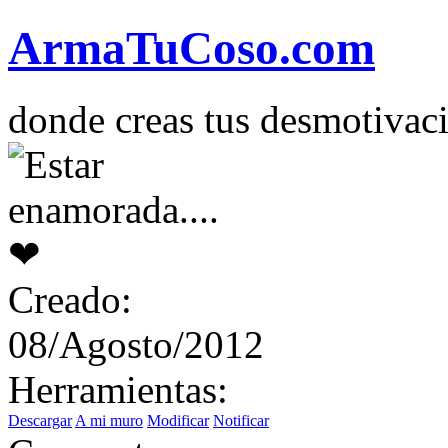
Arma
Tu
Coso
.com
donde creas tus desmotivac
Creado:
08/Agosto/2012
Herramientas:
Descargar
A mi muro
Modificar
Notificar