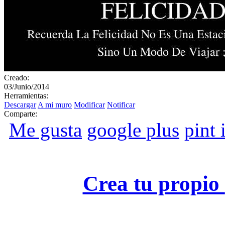
Creado:
03/Junio/2014
Herramientas:
Descargar
A mi muro
Modificar
Notificar
Comparte:
Me gusta
google plus
pint i
Crea tu propio