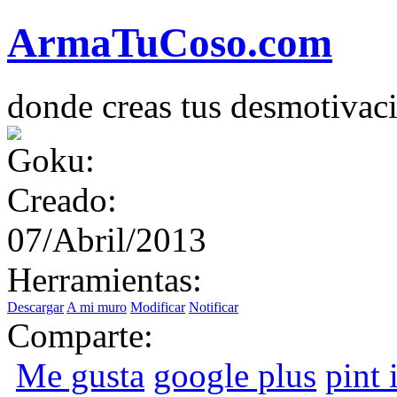
Arma
Tu
Coso
.com
donde creas tus desmotivac
Creado:
07/Abril/2013
Herramientas:
Descargar
A mi muro
Modificar
Notificar
Comparte:
Me gusta
google plus
pint i