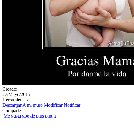
Creado:
27/Mayo/2015
Herramientas:
Descargar
A mi muro
Modificar
Notificar
Comparte:
Me gusta
google plus
pint it