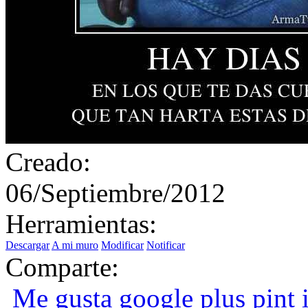
Creado:
06/Septiembre/2012
Herramientas:
Descargar
A mi muro
Modificar
Notificar
Comparte:
Me gusta
google plus
pint i