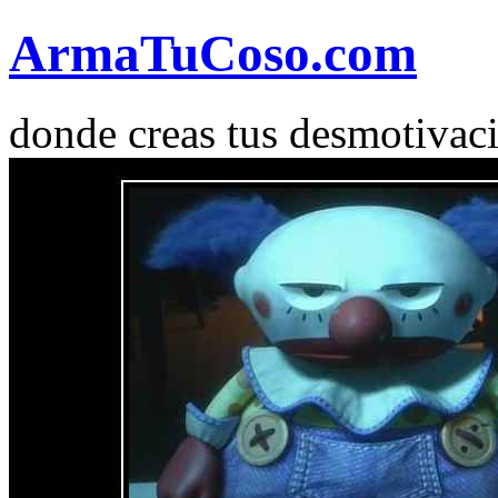
Arma
Tu
Coso
.com
donde creas tus desmotivac