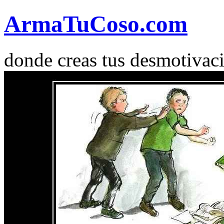
Arma
Tu
Coso
.com
donde creas tus desmotivac