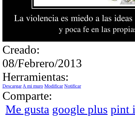
Creado:
08/Febrero/2013
Herramientas:
Descargar
A mi muro
Modificar
Notificar
Comparte:
Me gusta
google plus
pint i