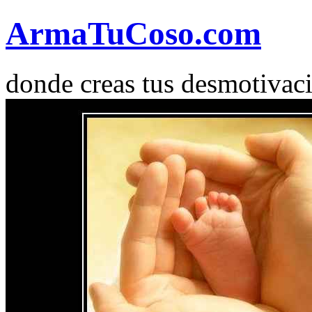
Arma
Tu
Coso
.com
donde creas tus desmotivac