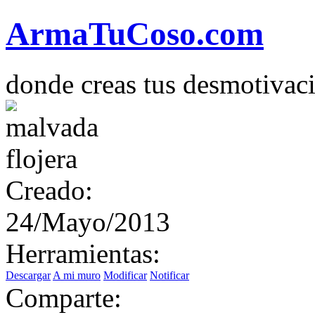
Arma
Tu
Coso
.com
donde creas tus desmotivac
Creado:
24/Mayo/2013
Herramientas:
Descargar
A mi muro
Modificar
Notificar
Comparte: