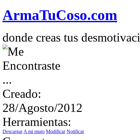
Arma
Tu
Coso
.com
donde creas tus desmotivac
Creado:
28/Agosto/2012
Herramientas:
Descargar
A mi muro
Modificar
Notificar