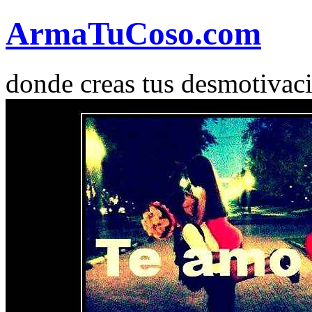
Arma
Tu
Coso
.com
donde creas tus desmotivac