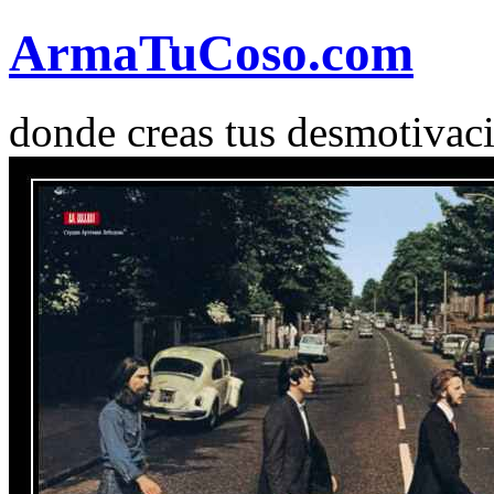
Arma
Tu
Coso
.com
donde creas tus desmotivac