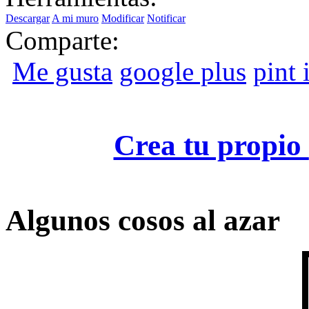
Descargar
A mi muro
Modificar
Notificar
Comparte:
Me gusta
google plus
pint i
Crea tu propio
Algunos cosos al azar