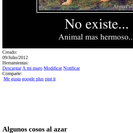
Creado:
09/Julio/2012
Herramientas:
Descargar
A mi muro
Modificar
Notificar
Comparte:
Me gusta
google plus
pint it
Algunos cosos al azar