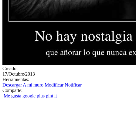
Creado:
17/Octubre/2013
Herramientas:
Descargar
A mi muro
Modificar
Notificar
Comparte:
Me gusta
google plus
pint it