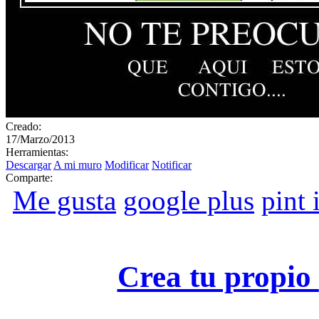
Creado:
17/Marzo/2013
Herramientas:
Descargar
A mi muro
Modificar
Notificar
Comparte:
Me gusta
google plus
pint i
Crea tu propio