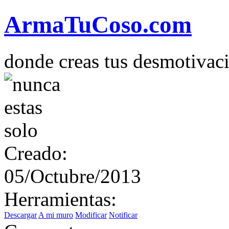
Arma
Tu
Coso
.com
donde creas tus desmotivac
Creado:
05/Octubre/2013
Herramientas:
Descargar
A mi muro
Modificar
Notificar