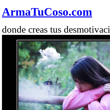
Arma
Tu
Coso
.com
donde creas tus desmotivac