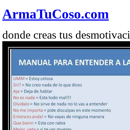
Arma
Tu
Coso
.com
donde creas tus desmotivac