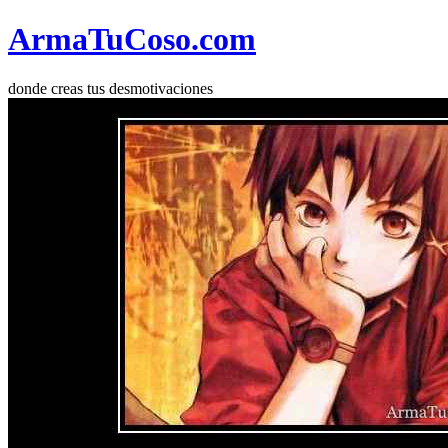
Arma
Tu
Coso
.com
donde creas tus desmotivaciones