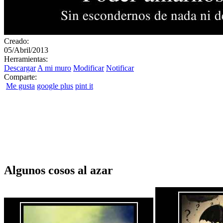
Creado:
05/Abril/2013
Herramientas:
Descargar
A mi muro
Modificar
Notificar
Comparte:
Me gusta
google plus
pint it
Algunos cosos al azar