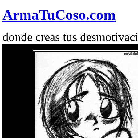
Arma
Tu
Coso
.com
donde creas tus desmotivac