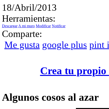
18/Abril/2013
Herramientas:
Descargar
A mi muro
Modificar
Notificar
Comparte:
Me gusta
google plus
pint i
Crea tu propio
Algunos cosos al azar