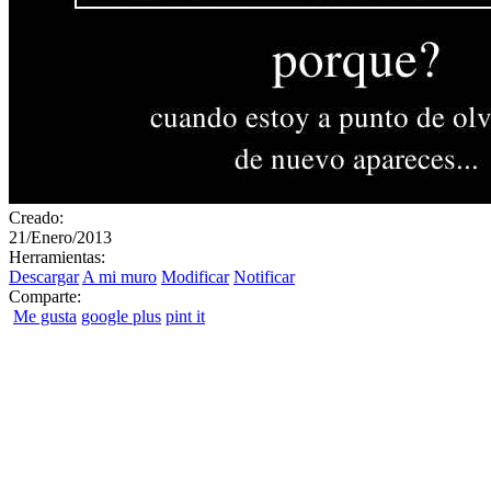
Creado:
21/Enero/2013
Herramientas:
Descargar
A mi muro
Modificar
Notificar
Comparte:
Me gusta
google plus
pint it