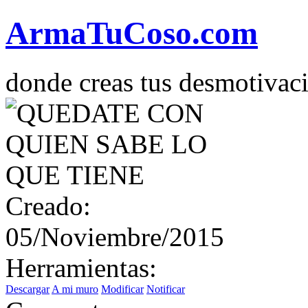
Arma
Tu
Coso
.com
donde creas tus desmotivac
Creado:
05/Noviembre/2015
Herramientas:
Descargar
A mi muro
Modificar
Notificar