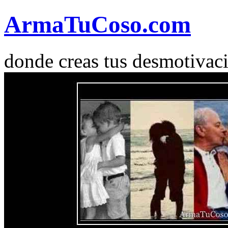
Arma
Tu
Coso
.com
donde creas tus desmotivac