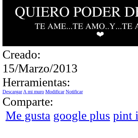
Creado:
15/Marzo/2013
Herramientas:
Descargar
A mi muro
Modificar
Notificar
Comparte:
Me gusta
google plus
pint i