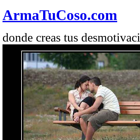
Arma
Tu
Coso
.com
donde creas tus desmotivac