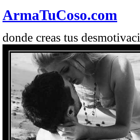
Arma
Tu
Coso
.com
donde creas tus desmotivac