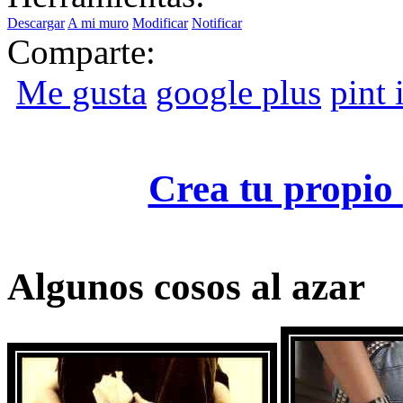
Descargar
A mi muro
Modificar
Notificar
Comparte:
Me gusta
google plus
pint i
Crea tu propio
Algunos cosos al azar