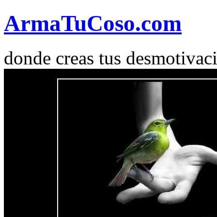
Arma
Tu
Coso
.com
donde creas tus desmotivac