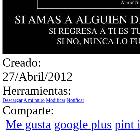
Creado:
27/Abril/2012
Herramientas:
Descargar
A mi muro
Modificar
Notificar
Comparte:
Me gusta
google plus
pint i