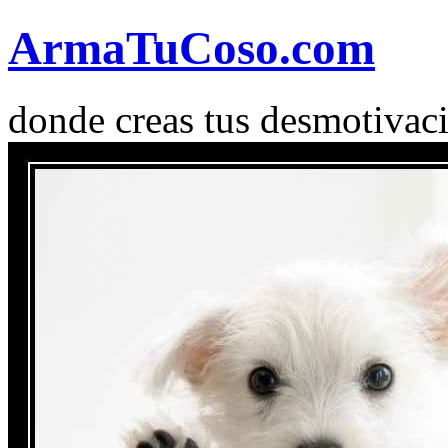
Arma
Tu
Coso
.com
donde creas tus desmotivac