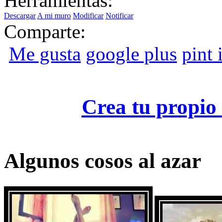
Herramientas:
Descargar
A mi muro
Modificar
Notificar
Comparte:
Me gusta
google plus
pint i
Crea tu propio
Algunos cosos al azar