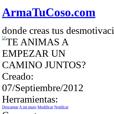
Arma
Tu
Coso
.com
donde creas tus desmotivac
Creado:
07/Septiembre/2012
Herramientas:
Descargar
A mi muro
Modificar
Notificar