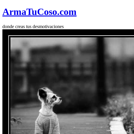
Arma
Tu
Coso
.com
donde creas tus desmotivaciones