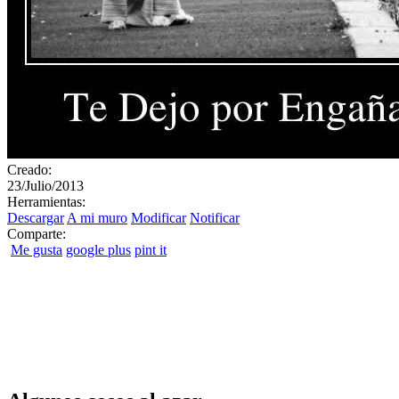
Creado:
23/Julio/2013
Herramientas:
Descargar
A mi muro
Modificar
Notificar
Comparte:
Me gusta
google plus
pint it