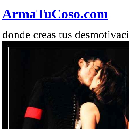
Arma
Tu
Coso
.com
donde creas tus desmotivac