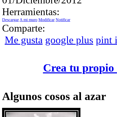
Herramientas:
Descargar
A mi muro
Modificar
Notificar
Comparte:
Me gusta
google plus
pint i
Crea tu propio
Algunos cosos al azar