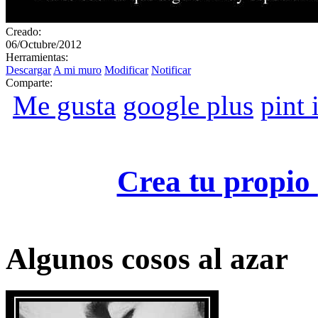
Creado:
06/Octubre/2012
Herramientas:
Descargar
A mi muro
Modificar
Notificar
Comparte:
Me gusta
google plus
pint i
Crea tu propio
Algunos cosos al azar